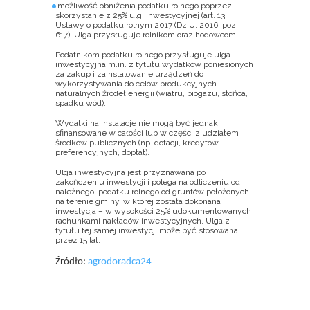
możliwość obniżenia podatku rolnego
poprzez
skorzystanie z 25% ulgi inwestycyjnej (art. 13
Ustawy o podatku rolnym 2017 (Dz.U. 2016, poz.
617). Ulga przysługuje rolnikom oraz hodowcom.
Podatnikom podatku rolnego przysługuje ulga
inwestycyjna m.in. z tytułu wydatków poniesionych
za zakup i zainstalowanie urządzeń do
wykorzystywania do celów produkcyjnych
naturalnych źródeł energii (wiatru, biogazu, słońca,
spadku wód).
Wydatki na instalacje
nie mogą
być jednak
sfinansowane w całości lub w części z udziałem
środków publicznych (np. dotacji, kredytów
preferencyjnych, dopłat).
Ulga inwestycyjna jest przyznawana po
zakończeniu inwestycji i polega na odliczeniu od
należnego podatku rolnego od gruntów położonych
na terenie gminy, w której została dokonana
inwestycja – w wysokości 25% udokumentowanych
rachunkami nakładów inwestycyjnych. Ulga z
tytułu tej samej inwestycji może być stosowana
przez 15 lat.
Źródło:
agrodoradca24